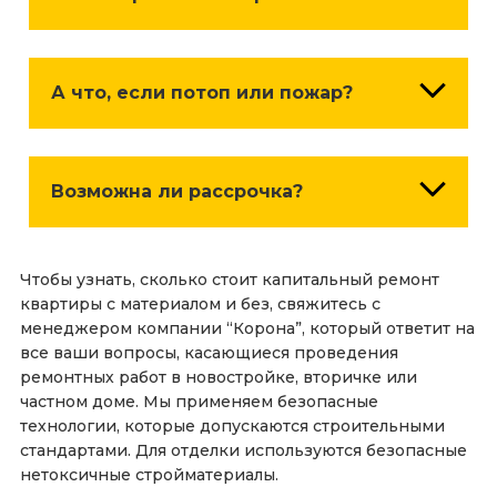
Гарантия по ДОГОВОРУ и по ЗАКОНУ
составляет 3 года.
А что, если потоп или пожар?
В случае ЧС в квартире во время ремонта,
вступает в силу страховка, которую также
Возможна ли рассрочка?
можно оформить вместе с договором. Такие
случаи крайне редки, но имеют место быть!
Да, мы являемся официальными партнерами
Чтобы узнать, сколько стоит капитальный ремонт
нескольких банков, предоставляющих
квартиры с материалом и без, свяжитесь с
рассрочку и кредитные продукты с
менеджером компании “Корона”, который ответит на
УНИКАЛЬНЫМИ УСЛОВИЯМИ.
все ваши вопросы, касающиеся проведения
ремонтных работ в новостройке, вторичке или
частном доме. Мы применяем безопасные
технологии, которые допускаются строительными
стандартами. Для отделки используются безопасные
нетоксичные стройматериалы.