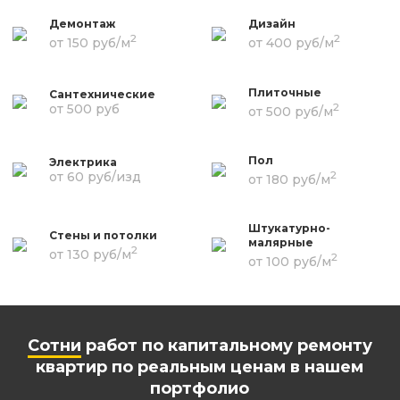
Демонтаж
Дизайн
2
2
от 150 руб/м
от 400 руб/м
Плиточные
Сантехнические
2
от 500 руб
от 500 руб/м
Пол
Электрика
2
от 60 руб/изд
от 180 руб/м
Штукатурно-
Стены и потолки
малярные
2
от 130 руб/м
2
от 100 руб/м
Сотни
работ по капитальному ремонту
квартир по реальным ценам в нашем
портфолио